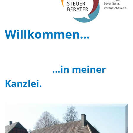
Aktuelles
Service
Willkommen...
Links
Kontakt
...in meiner
Kanzlei.
Impressum.Datenschutz