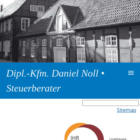
Dipl.-Kfm. Daniel Noll •
Steuerberater
Startseite
Sitemap
Zur Kanzlei